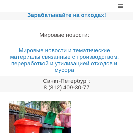
Главная
Зарабатывайте на отходах!
Каталог
Сортировочные линии
Мировые новости:
Прессы для макулатуры
Мировые новости и тематические
Дробильное оборудование
материалы связанные с производством,
переработкой и утилизацией отходов и
Компакторы, контейнеры
мусора
Реализованные проекты
Санкт-Петербург:
Видео
8 (812) 409-30-77
Лизинг
Новости компании
Мировые новости
О нас