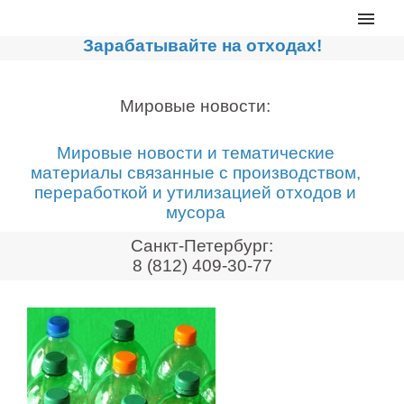
Главная
Зарабатывайте на отходах!
Каталог
Сортировочные линии
Мировые новости:
Прессы для макулатуры
Мировые новости и тематические
Дробильное оборудование
материалы связанные с производством,
переработкой и утилизацией отходов и
Компакторы, контейнеры
мусора
Реализованные проекты
Санкт-Петербург:
Видео
8 (812) 409-30-77
Лизинг
Новости компании
Мировые новости
О нас