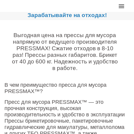
Главная
Зарабатывайте на отходах!
Каталог
Сортировочные линии
Выгодная цена на прессы для мусора
напрямую от ведущего производителя
Прессы для макулатуры
PRESSMAX! Сжатие отходов в 8-10
Дробильное оборудование
раз! Прессы разных габаритов. Брикет
от 40 до 600 кг. Надежность и удобство
Компакторы, контейнеры
в работе.
Реализованные проекты
В чем преимущество пресса для мусора
Видео
PRESSMAX™?
Лизинг
Пресс для мусора PRESSMAX™ — это
Новости компании
прочная конструкция, высокая
производительность и удобство в эксплуатации
Мировые новости
Прессы брикетировочные, пакетировочные
гидравлические для макулатуры, металлолома
О нас
и других ТБО PRESSMAX™, а также