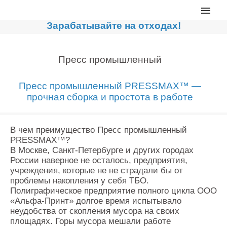
Главная
Зарабатывайте на отходах!
Каталог
Сортировочные линии
Пресс промышленный
Прессы для макулатуры
Пресс промышленный PRESSMAX™ —
Дробильное оборудование
прочная сборка и простота в работе
Компакторы, контейнеры
Реализованные проекты
В чем преимущество Пресс промышленный
PRESSMAX™?
Видео
В Москве, Санкт-Петербурге и других городах
России наверное не осталось, предприятия,
Лизинг
учреждения, которые не не страдали бы от
Новости компании
проблемы накопления у себя ТБО.
Полиграфическое предприятие полного цикла ООО
Мировые новости
«Альфа-Принт» долгое время испытывало
неудобства от скопления мусора на своих
О нас
площадях. Горы мусора мешали работе