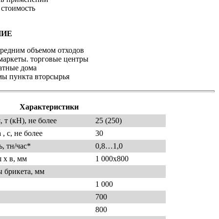
 стоимость
НИЕ
средним объемом отходов
маркеты. торговые центры
атные дома
ы пункта вторсырья
Характеристики
 т (кН), не более
25 (250)
, с, не более
30
, тн/час*
0,8…1,0
 x в, мм
1 000х800
 брикета, мм
1 000
700
800