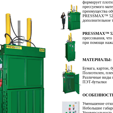
формирует плотны
прессуемого матер
преимущества об
PRESSMAX™ 525-A
дополнительное 
PRESSMAX™ 52
прессования, что
при помощи нажа
МАТЕРИАЛЫ:
Бумага, картон, 
Полиэтилен, пле
Различные виды 
ПЭТ-бутылки
ОСОБЕННОСТ
Уменьшение отход
Небольшие габа
Универсальность