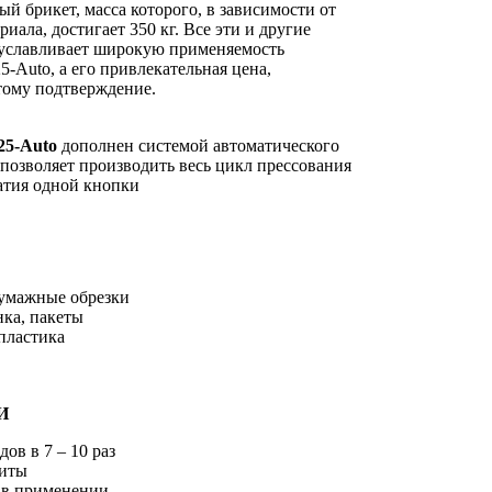
й брикет, масса которого, в зависимости от
иала, достигает 350 кг. Все эти и другие
уславливает широкую применяемость
uto, а его привлекательная цена,
тому подтверждение.
5-Auto
дополнен систем
ой
автоматического
 позволяет производить весь цикл прессования
тия одной кнопки
бумажные обрезки
нка, пакеты
пластика
И
ов в 7 – 10 раз
риты
 в применении