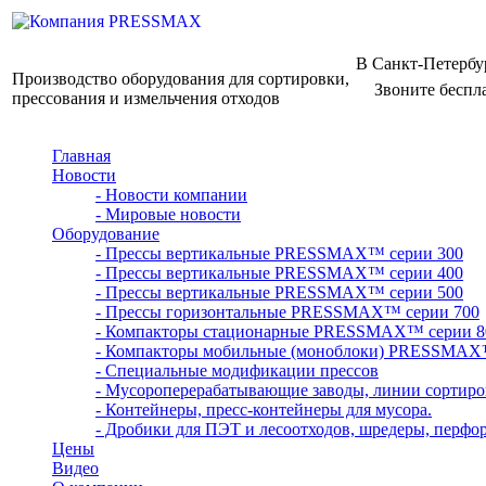
В Санкт-Петербу
Производство оборудования для сортировки,
Звоните беспл
прессования и измельчения отходов
Главная
Новости
- Новости компании
- Мировые новости
Оборудование
- Прессы вертикальные PRESSMAX™ серии 300
- Прессы вертикальные PRESSMAX™ серии 400
- Прессы вертикальные PRESSMAX™ серии 500
- Прессы горизонтальные PRESSMAX™ серии 700
- Компакторы стационарные PRESSMAX™ серии 8
- Компакторы мобильные (моноблоки) PRESSMAX
- Специальные модификации прессов
- Мусороперерабатывающие заводы, линии сортиро
- Контейнеры, пресс-контейнеры для мусора.
- Дробики для ПЭТ и лесоотходов, шредеры, перфо
Цены
Видео