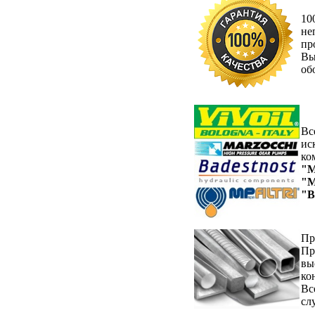
10
не
пр
Вы
об
Вс
ис
ко
"M
"M
"B
Пр
Пр
вы
ко
Вс
сл