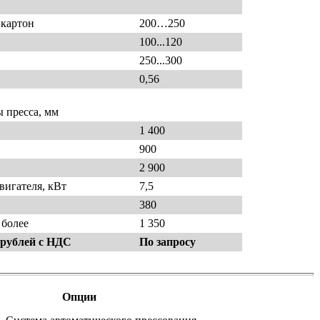
 картон
200…250
100...120
250...300
0,56
 пресса, мм
1 400
900
2 900
вигателя, кВт
7,5
380
 более
1 350
 рублей с НДС
По запросу
Опции