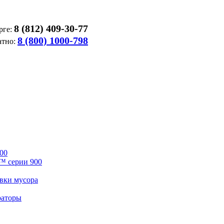
8 (812) 409-30-77
рге:
8 (800) 1000-798
атно:
00
™ серии 900
вки мусора
раторы