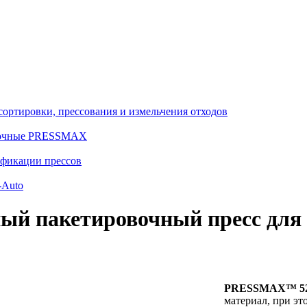
сортировки, прессования и измельчения отходов
вочные PRESSMAX
фикации прессов
Auto
ый пакетировочный пресс дл
PRESSMAX™ 52
материал, при это