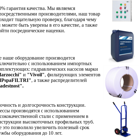
0% гарантия качества. Мы являемся
посредственными производителями, наш товар
оходит тщательную проверку, благодаря чему
 можете быть уверены в его качестве, а также
ойти посреднические наценки.
е наше оборудование производится
ключительно с использованием импортных
мплектующих: гидравлических насосов марки
arzocchi"
и
"Vivoil"
, фильтрующих элементов
PspaFILTRI"
, а также распределителей
adestnost".
очность и долгосрочность конструкции.
ессы производятся с использованием
сококачественной стали с применением в
нструкции высокоточных профильных труб.
е это позволило увеличить полезный срок
ужбы оборудования до 10 лет.