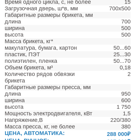
Время одного цикла, с, не более
15
Загрузочная дверь, ш*в, мм
700х500
Габаритные размеры брикета, мм
длина
700
ширина
500
высота
500
Масса брикета, кг*
макулатура, бумага, картон
50...60
пластик, ПЭТ
25...30
полиэтилен, пленка
50...70
Объем брикета, м³
0,18
Количество рядов обвязки
2
брикета
Габаритные размеры пресса, мм
длина
950
ширина
600
высота
1 750
Мощность электродвигателя, кВт
1,5
Напряжение,В
220/380
Масса пресса, кг, не более
380
ЦЕНА, АВТОМАТИКА:
288 000₽