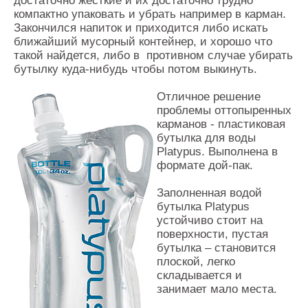
достаточно жесткие и их достаточно трудно
Контакты
компактно упаковать и убрать например в карман.
Закончился напиток и приходится либо искать
Оставить заявку
ближайший мусорный контейнер, и хорошо что
такой найдется, либо в противном случае убирать
бутылку куда-нибудь чтобы потом выкинуть.
Отличное решение
проблемы оттопыренных
карманов - пластиковая
бутылка для воды
Platypus. Выполнена в
формате дой-пак.
Заполненная водой
бутылка Platypus
устойчиво стоит на
поверхности, пустая
бутылка – становится
плоской, легко
складывается и
занимает мало места.