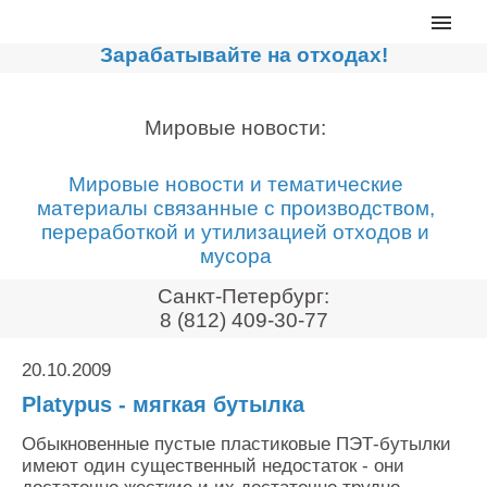
Главная
Зарабатывайте на отходах!
Каталог
Сортировочные линии
Мировые новости:
Прессы для макулатуры
Мировые новости и тематические
Дробильное оборудование
материалы связанные с производством,
переработкой и утилизацией отходов и
Компакторы, контейнеры
мусора
Реализованные проекты
Санкт-Петербург:
Видео
8 (812) 409-30-77
Лизинг
20.10.2009
Новости компании
Platypus - мягкая бутылка
Мировые новости
Обыкновенные пустые пластиковые ПЭТ-бутылки
О нас
имеют один существенный недостаток - они