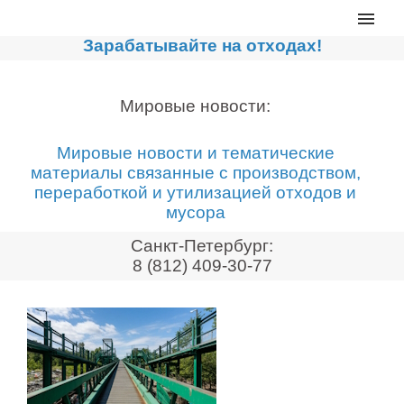
Главная
Зарабатывайте на отходах!
Каталог
Сортировочные линии
Мировые новости:
Прессы для макулатуры
Мировые новости и тематические
Дробильное оборудование
материалы связанные с производством,
переработкой и утилизацией отходов и
Компакторы, контейнеры
мусора
Реализованные проекты
Санкт-Петербург:
Видео
8 (812) 409-30-77
Лизинг
Новости компании
Мировые новости
О нас