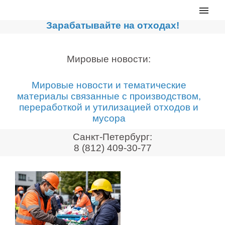
Главная
Зарабатывайте на отходах!
Каталог
Сортировочные линии
Мировые новости:
Прессы для макулатуры
Мировые новости и тематические
Дробильное оборудование
материалы связанные с производством,
переработкой и утилизацией отходов и
Компакторы, контейнеры
мусора
Реализованные проекты
Санкт-Петербург:
Видео
8 (812) 409-30-77
Лизинг
Новости компании
Мировые новости
О нас