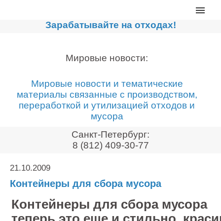
Главная
Зарабатывайте на отходах!
Каталог
Сортировочные линии
Мировые новости:
Прессы для макулатуры
Мировые новости и тематические
Дробильное оборудование
материалы связанные с производством,
переработкой и утилизацией отходов и
Компакторы, контейнеры
мусора
Реализованные проекты
Санкт-Петербург:
Видео
8 (812) 409-30-77
Лизинг
21.10.2009
Новости компании
Контейнеры для сбора мусора
Мировые новости
Контейнеры для сбора мусора
О нас
теперь это еще и стильно, краси