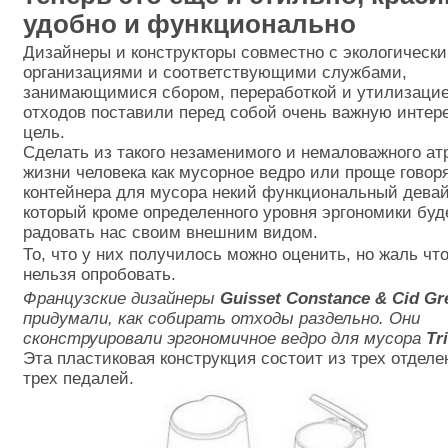
Контакты
удобно и функционально
Оставить заявку
Дизайнеры и конструкторы совместно с экологическ
организациями и соответствующими службами,
занимающимися сбором, переработкой и утилизаци
отходов поставили перед собой очень важную интер
цель.
Сделать из такого незаменимого и немаловажного ат
жизни человека как мусорное ведро или проще говор
контейнера для мусора некий функциональный девай
который кроме определенного уровня эргономики буд
радовать нас своим внешним видом.
То, что у них получилось можно оценить, но жаль что
нельзя опробовать.
Французские дизайнеры
Guisset Constance & Cid Gr
придумали, как собирать отходы раздельно. Они
сконструировали эргономичное ведро для мусора
Tri
Эта пластиковая конструкция состоит из трех отделе
трех педалей.