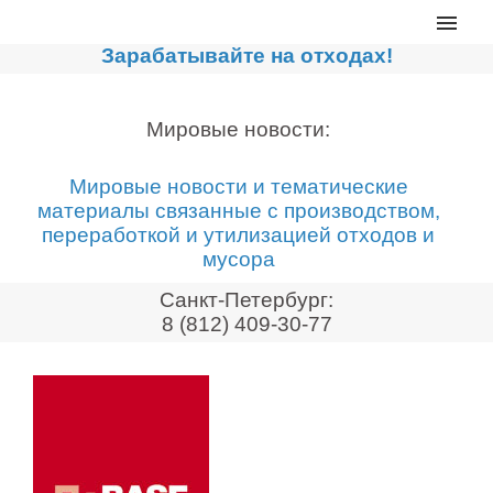
Главная
Зарабатывайте на отходах!
Каталог
Сортировочные линии
Мировые новости:
Прессы для макулатуры
Мировые новости и тематические
Дробильное оборудование
материалы связанные с производством,
переработкой и утилизацией отходов и
Компакторы, контейнеры
мусора
Реализованные проекты
Санкт-Петербург:
Видео
8 (812) 409-30-77
Лизинг
Новости компании
Мировые новости
О нас