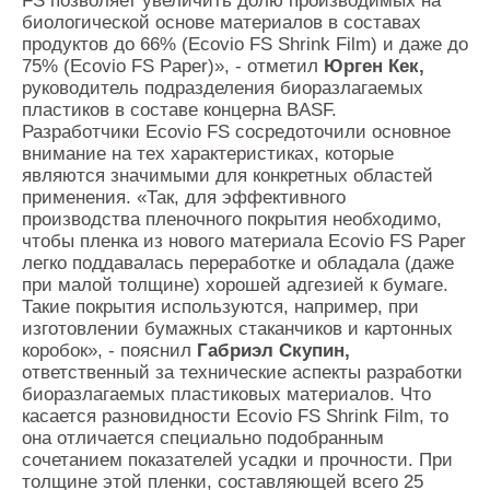
FS позволяет увеличить долю производимых на
биологической основе материалов в составах
продуктов до 66% (Ecovio FS Shrink Film) и даже до
75% (Ecovio FS Paper)», - отметил
Юрген Кек,
руководитель подразделения биоразлагаемых
пластиков в составе концерна BASF.
Разработчики Ecovio FS сосредоточили основное
внимание на тех характеристиках, которые
являются значимыми для конкретных областей
применения. «Так, для эффективного
производства пленочного покрытия необходимо,
чтобы пленка из нового материала Ecovio FS Paper
легко поддавалась переработке и обладала (даже
при малой толщине) хорошей адгезией к бумаге.
Такие покрытия используются, например, при
изготовлении бумажных стаканчиков и картонных
коробок», - пояснил
Габриэл Скупин,
ответственный за технические аспекты разработки
биоразлагаемых пластиковых материалов. Что
касается разновидности Ecovio FS Shrink Film, то
она отличается специально подобранным
сочетанием показателей усадки и прочности. При
толщине этой пленки, составляющей всего 25