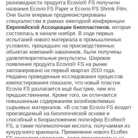
разновидности продукта Ecovio® FS получили
названия Ecovio FS Paper и Ecovio FS Shrink Film.
Они были впервые продемонстрированы
специалистам в рамках ежегодной конференции
Европейской Ассоциации биопластиков
, которая
состоялась в начале ноября. В ходе первых
испытаний нового материала в промышленных
условиях, прошедших на производственных
объектах компаний-заказчиков, были получены
удовлетворительные результаты. Широкое
появление продукта Ecovio® FS на рынке
запланировано на первый квартал 2010 года.
Недавно проведенные исследования процессов
компостирования показали, что новый пластик
Ecovio FS разлагается ещё быстрее, чем его
предшественники. Кроме того, он отличается
повышенным содержанием возобновляемых
сырьевых материалов. «В состав Ecovio FS входит
производимый на биологической основе и
способный к биоразложению полиэфир Ecoflex®
FS, а также полимолочная кислота, получаемая из
кукурузного крахмала. Применение нового Ecoflex