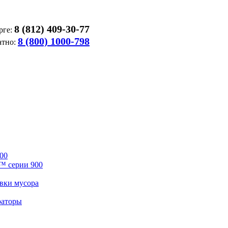
8 (812) 409-30-77
рге:
8 (800) 1000-798
атно:
00
™ серии 900
вки мусора
раторы