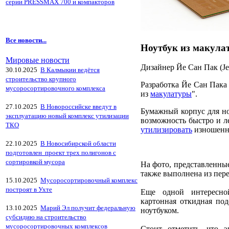
серии PRESSMAX 700 и компакторов
Все новости...
Ноутбук из макула
Мировые новости
Дизайнер Йе Сан Пак (J
30.10.2025
В Калмыкии ведётся
строительство крупного
Разработка Йе Сан Пака 
мусоросортировочного комплекса
из
макулатуры
".
27.10.2025
В Новороссийске введут в
Бумажный корпус для но
эксплуатацию новый комплекс утилизации
возможность быстро и л
ТКО
утилизировать
изношенн
22.10.2025
В Новосибирской области
подготовлен проект трех полигонов с
сортировкой мусора
На фото, представленные
также выполнена из пер
15.10.2025
Мусоросортировочный комплекс
построят в Ухте
Еще одной интересной
картонная откидная под
13.10.2025
Марий Эл получит федеральную
ноутбуком.
субсидию на строительство
мусоросортировочных комплексов
Стоит отметить, что э