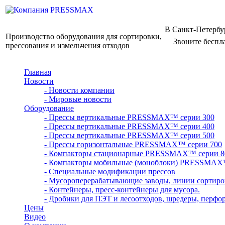
В Санкт-Петербу
Производство оборудования для сортировки,
Звоните беспл
прессования и измельчения отходов
Главная
Новости
- Новости компании
- Мировые новости
Оборудование
- Прессы вертикальные PRESSMAX™ серии 300
- Прессы вертикальные PRESSMAX™ серии 400
- Прессы вертикальные PRESSMAX™ серии 500
- Прессы горизонтальные PRESSMAX™ серии 700
- Компакторы стационарные PRESSMAX™ серии 8
- Компакторы мобильные (моноблоки) PRESSMAX
- Специальные модификации прессов
- Мусороперерабатывающие заводы, линии сортиро
- Контейнеры, пресс-контейнеры для мусора.
- Дробики для ПЭТ и лесоотходов, шредеры, перфо
Цены
Видео