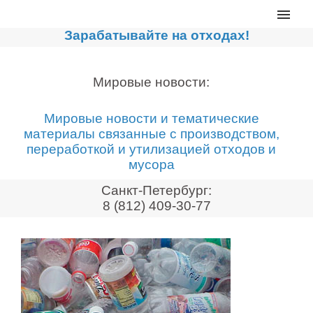
Главная
Зарабатывайте на отходах!
Каталог
Сортировочные линии
Мировые новости:
Прессы для макулатуры
Мировые новости и тематические
Дробильное оборудование
материалы связанные с производством,
переработкой и утилизацией отходов и
Компакторы, контейнеры
мусора
Реализованные проекты
Санкт-Петербург:
Видео
8 (812) 409-30-77
Лизинг
Новости компании
Мировые новости
О нас