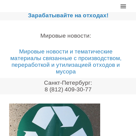
Главная
Зарабатывайте на отходах!
Каталог
Сортировочные линии
Мировые новости:
Прессы для макулатуры
Мировые новости и тематические
Дробильное оборудование
материалы связанные с производством,
переработкой и утилизацией отходов и
Компакторы, контейнеры
мусора
Реализованные проекты
Санкт-Петербург:
Видео
8 (812) 409-30-77
Лизинг
Новости компании
Мировые новости
О нас