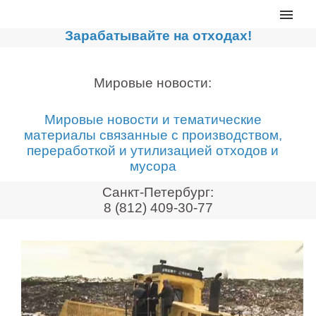
Главная
Зарабатывайте на отходах!
Каталог
Сортировочные линии
Мировые новости:
Прессы для макулатуры
Мировые новости и тематические
Дробильное оборудование
материалы связанные с производством,
переработкой и утилизацией отходов и
Компакторы, контейнеры
мусора
Реализованные проекты
Санкт-Петербург:
Видео
8 (812) 409-30-77
Лизинг
Новости компании
Мировые новости
О нас