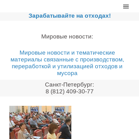
Главная
Зарабатывайте на отходах!
Каталог
Сортировочные линии
Мировые новости:
Прессы для макулатуры
Мировые новости и тематические
Дробильное оборудование
материалы связанные с производством,
переработкой и утилизацией отходов и
Компакторы, контейнеры
мусора
Реализованные проекты
Санкт-Петербург:
Видео
8 (812) 409-30-77
Лизинг
Новости компании
Мировые новости
О нас