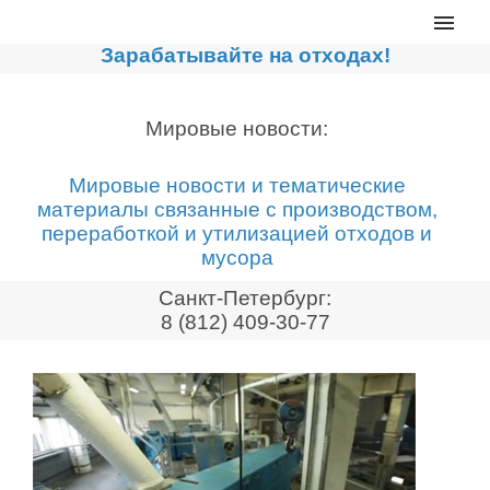
Главная
Зарабатывайте на отходах!
Каталог
Сортировочные линии
Мировые новости:
Прессы для макулатуры
Мировые новости и тематические
Дробильное оборудование
материалы связанные с производством,
переработкой и утилизацией отходов и
Компакторы, контейнеры
мусора
Реализованные проекты
Санкт-Петербург:
Видео
8 (812) 409-30-77
Лизинг
Новости компании
Мировые новости
О нас