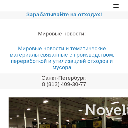
Главная
Зарабатывайте на отходах!
Каталог
Сортировочные линии
Мировые новости:
Прессы для макулатуры
Мировые новости и тематические
Дробильное оборудование
материалы связанные с производством,
переработкой и утилизацией отходов и
Компакторы, контейнеры
мусора
Реализованные проекты
Санкт-Петербург:
Видео
8 (812) 409-30-77
Лизинг
Новости компании
Мировые новости
О нас