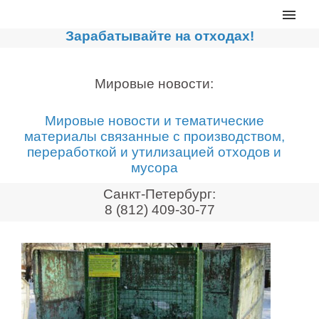
Главная
Зарабатывайте на отходах!
Каталог
Сортировочные линии
Мировые новости:
Прессы для макулатуры
Мировые новости и тематические
Дробильное оборудование
материалы связанные с производством,
переработкой и утилизацией отходов и
Компакторы, контейнеры
мусора
Реализованные проекты
Санкт-Петербург:
Видео
8 (812) 409-30-77
Лизинг
Новости компании
Мировые новости
О нас