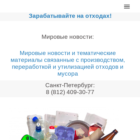
Главная
Зарабатывайте на отходах!
Каталог
Сортировочные линии
Мировые новости:
Прессы для макулатуры
Мировые новости и тематические
Дробильное оборудование
материалы связанные с производством,
переработкой и утилизацией отходов и
Компакторы, контейнеры
мусора
Реализованные проекты
Санкт-Петербург:
Видео
8 (812) 409-30-77
Лизинг
Новости компании
Мировые новости
О нас