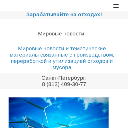
Главная
Зарабатывайте на отходах!
Каталог
Сортировочные линии
Мировые новости:
Прессы для макулатуры
Мировые новости и тематические
Дробильное оборудование
материалы связанные с производством,
переработкой и утилизацией отходов и
Компакторы, контейнеры
мусора
Реализованные проекты
Санкт-Петербург:
Видео
8 (812) 409-30-77
Лизинг
Новости компании
Мировые новости
О нас