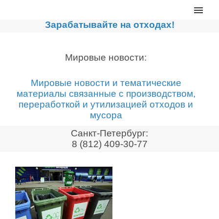
Главная
Зарабатывайте на отходах!
Каталог
Сортировочные линии
Мировые новости:
Прессы для макулатуры
Мировые новости и тематические
Дробильное оборудование
материалы связанные с производством,
переработкой и утилизацией отходов и
Компакторы, контейнеры
мусора
Реализованные проекты
Санкт-Петербург:
Видео
8 (812) 409-30-77
Лизинг
Новости компании
Мировые новости
О нас