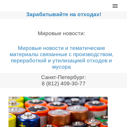
Главная
Зарабатывайте на отходах!
Каталог
Сортировочные линии
Мировые новости:
Прессы для макулатуры
Мировые новости и тематические
Дробильное оборудование
материалы связанные с производством,
переработкой и утилизацией отходов и
Компакторы, контейнеры
мусора
Реализованные проекты
Санкт-Петербург:
Видео
8 (812) 409-30-77
Лизинг
Новости компании
Мировые новости
О нас