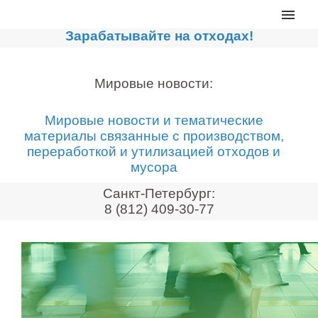
Главная
Зарабатывайте на отходах!
Каталог
Сортировочные линии
Мировые новости:
Прессы для макулатуры
Мировые новости и тематические
Дробильное оборудование
материалы связанные с производством,
переработкой и утилизацией отходов и
Компакторы, контейнеры
мусора
Реализованные проекты
Санкт-Петербург:
Видео
8 (812) 409-30-77
Лизинг
Новости компании
Мировые новости
О нас