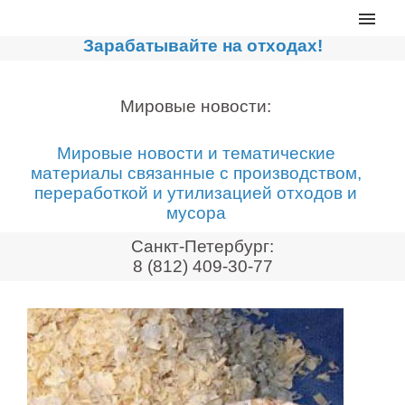
Главная
Зарабатывайте на отходах!
Каталог
Сортировочные линии
Мировые новости:
Прессы для макулатуры
Мировые новости и тематические
Дробильное оборудование
материалы связанные с производством,
переработкой и утилизацией отходов и
Компакторы, контейнеры
мусора
Реализованные проекты
Санкт-Петербург:
Видео
8 (812) 409-30-77
Лизинг
Новости компании
Мировые новости
О нас