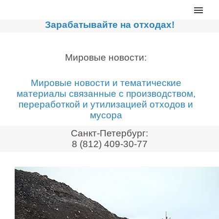
Главная
Зарабатывайте на отходах!
Каталог
Сортировочные линии
Мировые новости:
Прессы для макулатуры
Мировые новости и тематические
Дробильное оборудование
материалы связанные с производством,
переработкой и утилизацией отходов и
Компакторы, контейнеры
мусора
Реализованные проекты
Санкт-Петербург:
Видео
8 (812) 409-30-77
Лизинг
Новости компании
Мировые новости
О нас