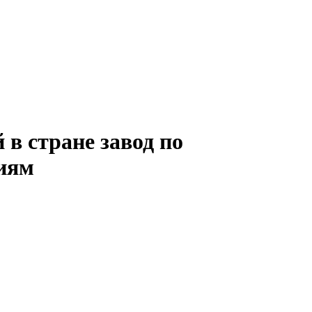
 в стране завод по
иям