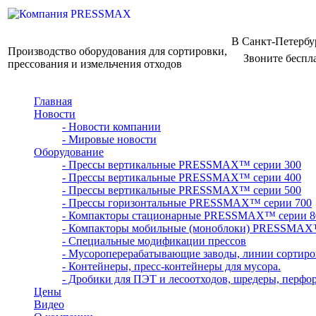
В Санкт-Петербу
Производство оборудования для сортировки,
Звоните беспл
прессования и измельчения отходов
Главная
Новости
- Новости компании
- Мировые новости
Оборудование
- Прессы вертикальные PRESSMAX™ серии 300
- Прессы вертикальные PRESSMAX™ серии 400
- Прессы вертикальные PRESSMAX™ серии 500
- Прессы горизонтальные PRESSMAX™ серии 700
- Компакторы стационарные PRESSMAX™ серии 8
- Компакторы мобильные (моноблоки) PRESSMAX
- Специальные модификации прессов
- Мусороперерабатывающие заводы, линии сортиро
- Контейнеры, пресс-контейнеры для мусора.
- Дробики для ПЭТ и лесоотходов, шредеры, перфо
Цены
Видео