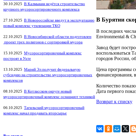
30.10.2025
В Калмыкии ведётся строительство
крупного мусоросортировочного комплекса
В Бурятии ско
27.10.2025
В Новороссийске введут в эксплуатацию
новый комплекс утилизации ТКО
В последних числа
Environmental & Ch
22.10.2025
В Новосибирской области подготовлен
проект трех полигонов с сортировкой мусора
Завод будет постр
воспользоваться Та
15.10.2025
Мусоросортировочный комплекс
городов России, о
построят в Ухте
Цена программы со
13.10.2025
Марий Эл получит федеральную
финансирования, в
субсидию на строительство мусоросортировочных
комплексов
Количество показо
Дата первого показ
08.10.2025
В Котласском округе новый
мусоросортировочный комплекс оснащают техникой
Возврат к списку
06.10.2025
Тагильский мусоросортировочный
комплекс начал продавать вторсырье
Все статьи...