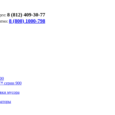
8 (812) 409-30-77
рге:
8 (800) 1000-798
атно:
00
™ серии 900
вки мусора
раторы