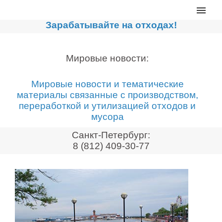
Главная
Зарабатывайте на отходах!
Каталог
Сортировочные линии
Мировые новости:
Прессы для макулатуры
Мировые новости и тематические
Дробильное оборудование
материалы связанные с производством,
переработкой и утилизацией отходов и
Компакторы, контейнеры
мусора
Реализованные проекты
Санкт-Петербург:
Видео
8 (812) 409-30-77
Лизинг
Новости компании
Мировые новости
О нас