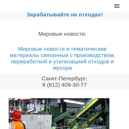
Главная
Зарабатывайте на отходах!
Каталог
Сортировочные линии
Мировые новости:
Прессы для макулатуры
Мировые новости и тематические
Дробильное оборудование
материалы связанные с производством,
переработкой и утилизацией отходов и
Компакторы, контейнеры
мусора
Реализованные проекты
Санкт-Петербург:
Видео
8 (812) 409-30-77
Лизинг
Новости компании
Мировые новости
О нас