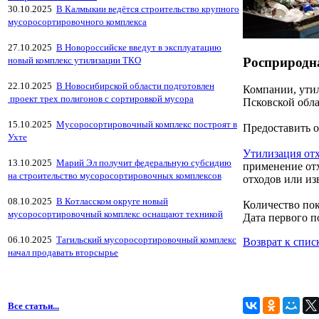
30.10.2025
В Калмыкии ведётся строительство крупного
мусоросортировочного комплекса
27.10.2025
В Новороссийске введут в эксплуатацию
Росприродна
новый комплекс утилизации ТКО
22.10.2025
В Новосибирской области подготовлен
Компании, утил
проект трех полигонов с сортировкой мусора
Псковской обл
15.10.2025
Мусоросортировочный комплекс построят в
Предоставить о
Ухте
Утилизация от
13.10.2025
Марий Эл получит федеральную субсидию
применение отх
на строительство мусоросортировочных комплексов
отходов или из
08.10.2025
В Котласском округе новый
Количество пок
мусоросортировочный комплекс оснащают техникой
Дата первого по
06.10.2025
Тагильский мусоросортировочный комплекс
Возврат к спис
начал продавать вторсырье
Все статьи...