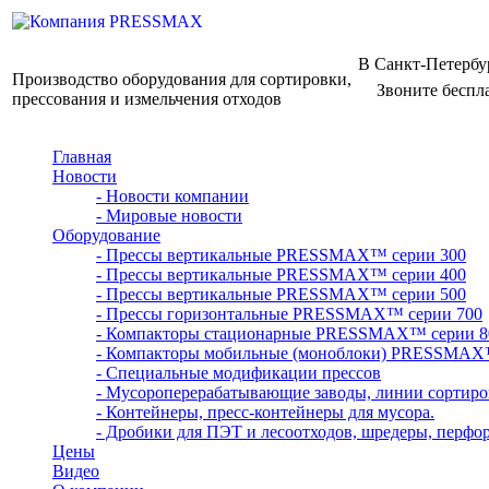
В Санкт-Петербу
Производство оборудования для сортировки,
Звоните беспл
прессования и измельчения отходов
Главная
Новости
- Новости компании
- Мировые новости
Оборудование
- Прессы вертикальные PRESSMAX™ серии 300
- Прессы вертикальные PRESSMAX™ серии 400
- Прессы вертикальные PRESSMAX™ серии 500
- Прессы горизонтальные PRESSMAX™ серии 700
- Компакторы стационарные PRESSMAX™ серии 8
- Компакторы мобильные (моноблоки) PRESSMAX
- Специальные модификации прессов
- Мусороперерабатывающие заводы, линии сортиро
- Контейнеры, пресс-контейнеры для мусора.
- Дробики для ПЭТ и лесоотходов, шредеры, перфо
Цены
Видео