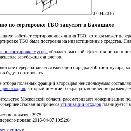
07.04.2016
ию по сортировке ТБО запустят в Балашихе
лашихе работает сортировочная линия ТБО, которая может перер
ортировке ТБО была построена на инвестиционные средства. Пла
я по сортировке мусора
обладает высокой эффективностью и полн
 дешевле зарубежных аналогов.
олигоне перерабатывается ежегодно порядка 350 тонн мусора, к
ов будут сортировать.
е отбора полезных фракций вторсырья неиспользуемая составляю
 для отходов
, который помогает сокращать количество размещае
ительство Московской области рассматривают модернизацию по
усовершенствования процесса
утилизации отходов
планируется в
чество показов: 2975
первого показа: 2016-04-07 10:52:04
рат к списку