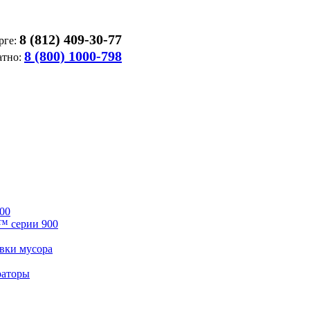
8 (812) 409-30-77
рге:
8 (800) 1000-798
атно:
00
™ серии 900
вки мусора
раторы