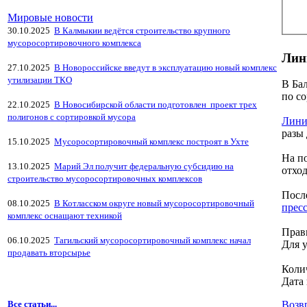
Мировые новости
30.10.2025
В Калмыкии ведётся строительство крупного
мусоросортировочного комплекса
Лин
27.10.2025
В Новороссийске введут в эксплуатацию новый комплекс
утилизации ТКО
В Ба
по с
22.10.2025
В Новосибирской области подготовлен проект трех
полигонов с сортировкой мусора
Лини
разы
15.10.2025
Мусоросортировочный комплекс построят в Ухте
На п
13.10.2025
Марий Эл получит федеральную субсидию на
отход
строительство мусоросортировочных комплексов
Посл
08.10.2025
В Котласском округе новый мусоросортировочный
пресс
комплекс оснащают техникой
Прав
06.10.2025
Тагильский мусоросортировочный комплекс начал
Для 
продавать вторсырье
Коли
Дата 
Все статьи...
Возв