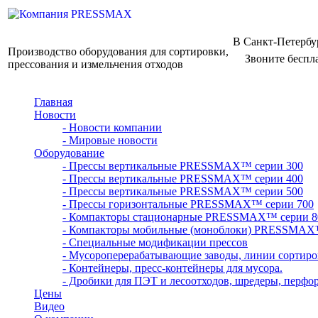
В Санкт-Петербу
Производство оборудования для сортировки,
Звоните беспл
прессования и измельчения отходов
Главная
Новости
- Новости компании
- Мировые новости
Оборудование
- Прессы вертикальные PRESSMAX™ серии 300
- Прессы вертикальные PRESSMAX™ серии 400
- Прессы вертикальные PRESSMAX™ серии 500
- Прессы горизонтальные PRESSMAX™ серии 700
- Компакторы стационарные PRESSMAX™ серии 8
- Компакторы мобильные (моноблоки) PRESSMAX
- Специальные модификации прессов
- Мусороперерабатывающие заводы, линии сортиро
- Контейнеры, пресс-контейнеры для мусора.
- Дробики для ПЭТ и лесоотходов, шредеры, перфо
Цены
Видео