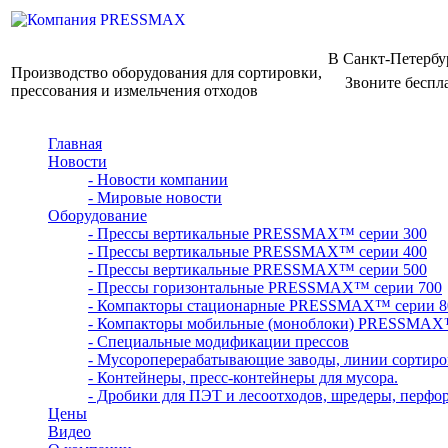
В Санкт-Петербу
Производство оборудования для сортировки,
Звоните беспл
прессования и измельчения отходов
Главная
Новости
- Новости компании
- Мировые новости
Оборудование
- Прессы вертикальные PRESSMAX™ серии 300
- Прессы вертикальные PRESSMAX™ серии 400
- Прессы вертикальные PRESSMAX™ серии 500
- Прессы горизонтальные PRESSMAX™ серии 700
- Компакторы стационарные PRESSMAX™ серии 8
- Компакторы мобильные (моноблоки) PRESSMAX
- Специальные модификации прессов
- Мусороперерабатывающие заводы, линии сортиро
- Контейнеры, пресс-контейнеры для мусора.
- Дробики для ПЭТ и лесоотходов, шредеры, перфо
Цены
Видео