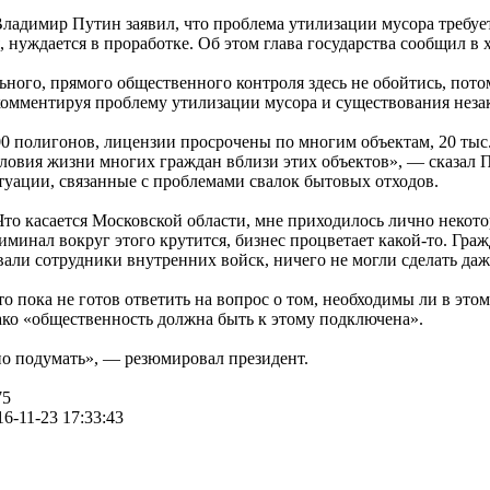
ладимир Путин заявил, что проблема утилизации мусора требует
я, нуждается в проработке. Об этом глава государства сообщил 
льного, прямого общественного контроля здесь не обойтись, по
комментируя проблему утилизации мусора и существования неза
00 полигонов, лицензии просрочены по многим объектам, 20 ты
ловия жизни многих граждан вблизи этих объектов», — сказал П
туации, связанные с проблемами свалок бытовых отходов.
Что касается Московской области, мне приходилось лично некото
риминал вокруг этого крутится, бизнес процветает какой-то. Гр
вали сотрудники внутренних войск, ничего не могли сделать даж
о пока не готов ответить на вопрос о том, необходимы ли в этом
ко «общественность должна быть к этому подключена».
о подумать», — резюмировал президент.
75
16-11-23 17:33:43