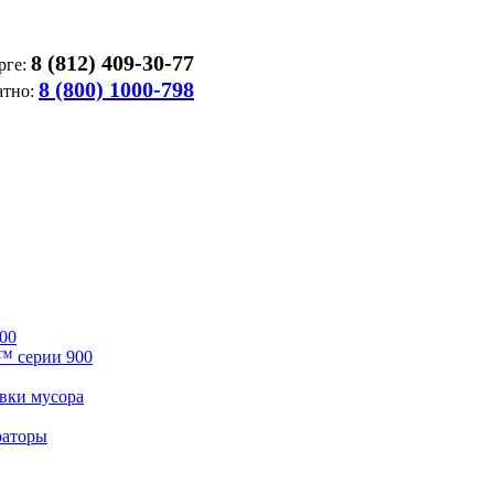
8 (812) 409-30-77
рге:
8 (800) 1000-798
атно:
00
™ серии 900
вки мусора
раторы