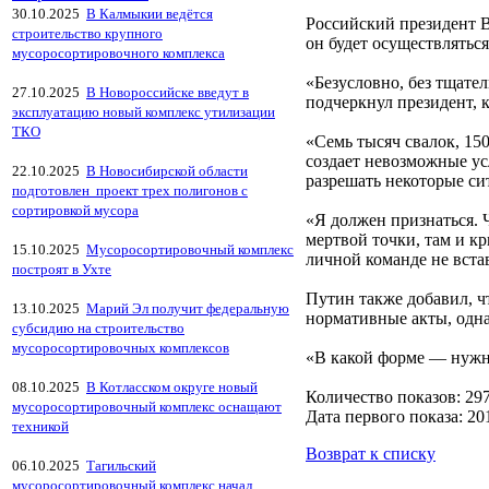
30.10.2025
В Калмыкии ведётся
Российский президент В
строительство крупного
он будет осуществлятьс
мусоросортировочного комплекса
«Безусловно, без тщате
27.10.2025
В Новороссийске введут в
подчеркнул президент, 
эксплуатацию новый комплекс утилизации
ТКО
«Семь тысяч свалок, 15
создает невозможные ус
22.10.2025
В Новосибирской области
разрешать некоторые си
подготовлен проект трех полигонов с
сортировкой мусора
«Я должен признаться. 
мертвой точки, там и к
15.10.2025
Мусоросортировочный комплекс
личной команде не вста
построят в Ухте
Путин также добавил, чт
13.10.2025
Марий Эл получит федеральную
нормативные акты, одна
субсидию на строительство
мусоросортировочных комплексов
«В какой форме — нужн
08.10.2025
В Котласском округе новый
Количество показов: 29
мусоросортировочный комплекс оснащают
Дата первого показа: 20
техникой
Возврат к списку
06.10.2025
Тагильский
мусоросортировочный комплекс начал