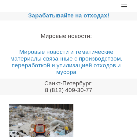
Главная
Зарабатывайте на отходах!
Каталог
Сортировочные линии
Мировые новости:
Прессы для макулатуры
Мировые новости и тематические
Дробильное оборудование
материалы связанные с производством,
переработкой и утилизацией отходов и
Компакторы, контейнеры
мусора
Реализованные проекты
Санкт-Петербург:
Видео
8 (812) 409-30-77
Лизинг
Новости компании
Мировые новости
О нас