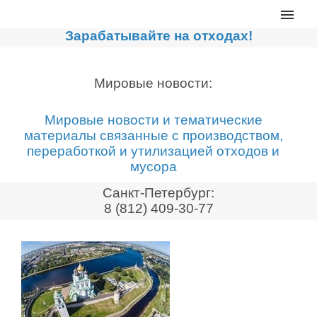
Главная
Зарабатывайте на отходах!
Каталог
Сортировочные линии
Мировые новости:
Прессы для макулатуры
Мировые новости и тематические
Дробильное оборудование
материалы связанные с производством,
переработкой и утилизацией отходов и
Компакторы, контейнеры
мусора
Реализованные проекты
Санкт-Петербург:
Видео
8 (812) 409-30-77
Лизинг
Новости компании
Мировые новости
О нас