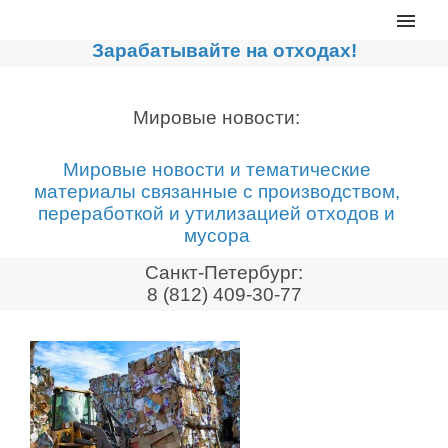
Главная
Зарабатывайте на отходах!
Каталог
Сортировочные линии
Мировые новости:
Прессы для макулатуры
Мировые новости и тематические
Дробильное оборудование
материалы связанные с производством,
переработкой и утилизацией отходов и
Компакторы, контейнеры
мусора
Реализованные проекты
Санкт-Петербург:
Видео
8 (812) 409-30-77
Лизинг
Новости компании
Мировые новости
О нас