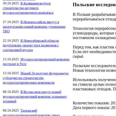
30.10.2025
В Калмыкии ведётся
Польские исследов
строительство крупного
мусоросортировочного комплекса
В Польше разрабатывают
перерабатываться отход
27.10.2025
В Новороссийске введут в
эксплуатацию новый комплекс утилизации
Технология переработки
ТКО
углеводороды, которые 
постоянном охлаждении
22.10.2025
В Новосибирской области
подготовлен проект трех полигонов с
Перед тем, как пластик 
сортировкой мусора
Если нет необходимости
сырьё.
15.10.2025
Мусоросортировочный комплекс
построят в Ухте
Польские исследователи
Новая технология позво
13.10.2025
Марий Эл получит федеральную
субсидию на строительство
Использовать полученно
мусоросортировочных комплексов
на ставили целью полно
пластиковых отходов. П
08.10.2025
В Котласском округе новый
мусоросортировочный комплекс оснащают
техникой
Количество показов: 20
Дата первого показа: 20
06.10.2025
Тагильский
мусоросортировочный комплекс начал