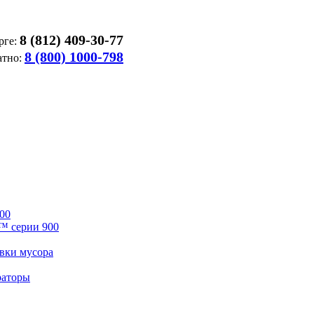
8 (812) 409-30-77
рге:
8 (800) 1000-798
атно:
00
™ серии 900
вки мусора
раторы