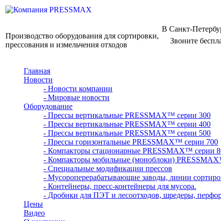
В Санкт-Петербу
Производство оборудования для сортировки,
Звоните беспл
прессования и измельчения отходов
Главная
Новости
- Новости компании
- Мировые новости
Оборудование
- Прессы вертикальные PRESSMAX™ серии 300
- Прессы вертикальные PRESSMAX™ серии 400
- Прессы вертикальные PRESSMAX™ серии 500
- Прессы горизонтальные PRESSMAX™ серии 700
- Компакторы стационарные PRESSMAX™ серии 8
- Компакторы мобильные (моноблоки) PRESSMAX
- Специальные модификации прессов
- Мусороперерабатывающие заводы, линии сортиро
- Контейнеры, пресс-контейнеры для мусора.
- Дробики для ПЭТ и лесоотходов, шредеры, перфо
Цены
Видео