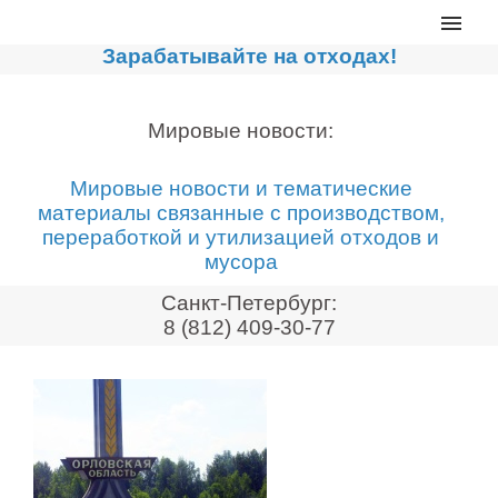
Главная
Зарабатывайте на отходах!
Каталог
Сортировочные линии
Мировые новости:
Прессы для макулатуры
Мировые новости и тематические
Дробильное оборудование
материалы связанные с производством,
переработкой и утилизацией отходов и
Компакторы, контейнеры
мусора
Реализованные проекты
Санкт-Петербург:
Видео
8 (812) 409-30-77
Лизинг
Новости компании
Мировые новости
О нас