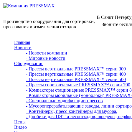
В Санкт-Петербу
Производство оборудования для сортировки,
Звоните беспл
прессования и измельчения отходов
Главная
Новости
- Новости компании
- Мировые новости
Оборудование
- Прессы вертикальные PRESSMAX™ серии 300
- Прессы вертикальные PRESSMAX™ серии 400
- Прессы вертикальные PRESSMAX™ серии 500
- Прессы горизонтальные PRESSMAX™ серии 700
- Компакторы стационарные PRESSMAX™ серии 8
- Компакторы мобильные (моноблоки) PRESSMAX
- Специальные модификации прессов
- Мусороперерабатывающие заводы, линии сортиро
- Контейнеры, пресс-контейнеры для мусора.
- Дробики для ПЭТ и лесоотходов, шредеры, перфо
Цены
Видео