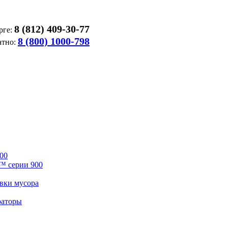
8 (812) 409-30-77
рге:
8 (800) 1000-798
атно:
00
™ серии 900
вки мусора
раторы