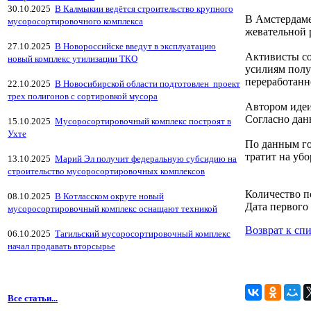
30.10.2025
В Калмыкии ведётся строительство крупного
В Амстердаме
мусоросортировочного комплекса
жевательной 
27.10.2025
В Новороссийске введут в эксплуатацию
Активисты со
новый комплекс утилизации ТКО
усилиям полу
переработанн
22.10.2025
В Новосибирской области подготовлен проект
трех полигонов с сортировкой мусора
Автором идеи
Согласно данн
15.10.2025
Мусоросортировочный комплекс построят в
Ухте
По данным го
тратит на уб
13.10.2025
Марий Эл получит федеральную субсидию на
строительство мусоросортировочных комплексов
Количество п
08.10.2025
В Котласском округе новый
Дата первого 
мусоросортировочный комплекс оснащают техникой
Возврат к сп
06.10.2025
Тагильский мусоросортировочный комплекс
начал продавать вторсырье
Все статьи...