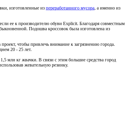
вки, изготовленные из
переработанного мусора
, а именно из
ли ее к производителю обуви Explicit. Благодаря совместным
обыкновенной. Подошва кроссовок была изготовлена из
а проект, чтобы привлечь внимание к загрязнению города.
нем 20 - 25 лет.
,5 млн кг жвачки. В связи с этим большие средства город
использовав жевательную резинку.