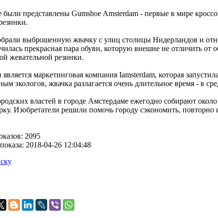
 были представлены Gumshoe Amsterdam - первые в мире кроссо
резинки.
брали выброшенную жвачку с улиц столицы Нидерландов и отнес
чилась прекрасная пара обуви, которую внешне не отличить от 
ой жевательной резинки.
 является маркетинговая компания Iamsterdam, которая запустил
ым экологов, жвачка разлагается очень длительное время - в сред
родских властей в городе Амстердаме ежегодно собирают около 1
орку. Изобретатели решили помочь городу сэкономить, повторно 
оказов: 2095
показа: 2018-04-26 12:04:48
иску