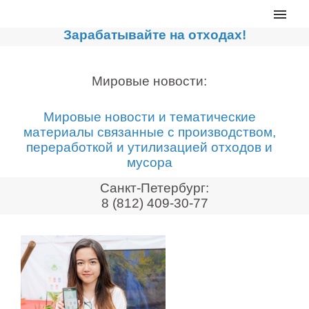
Главная
Зарабатывайте на отходах!
Каталог
Сортировочные линии
Мировые новости:
Прессы для макулатуры
Мировые новости и тематические
Дробильное оборудование
материалы связанные с производством,
переработкой и утилизацией отходов и
Компакторы, контейнеры
мусора
Реализованные проекты
Санкт-Петербург:
Видео
8 (812) 409-30-77
Лизинг
Новости компании
Мировые новости
О нас