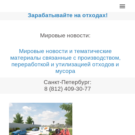
Главная
Зарабатывайте на отходах!
Каталог
Сортировочные линии
Мировые новости:
Прессы для макулатуры
Мировые новости и тематические
Дробильное оборудование
материалы связанные с производством,
переработкой и утилизацией отходов и
Компакторы, контейнеры
мусора
Реализованные проекты
Санкт-Петербург:
Видео
8 (812) 409-30-77
Лизинг
Новости компании
Мировые новости
О нас