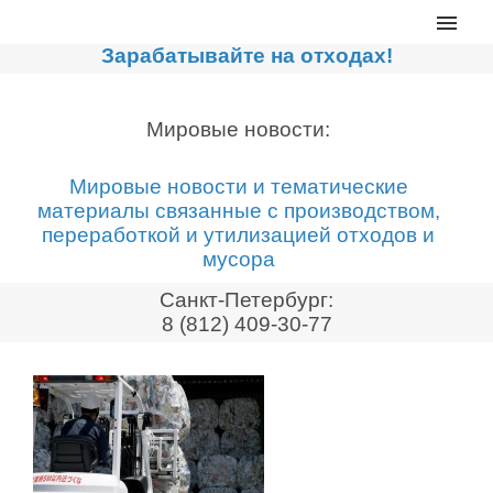
Главная
Зарабатывайте на отходах!
Каталог
Сортировочные линии
Мировые новости:
Прессы для макулатуры
Мировые новости и тематические
Дробильное оборудование
материалы связанные с производством,
переработкой и утилизацией отходов и
Компакторы, контейнеры
мусора
Реализованные проекты
Санкт-Петербург:
Видео
8 (812) 409-30-77
Лизинг
Новости компании
Мировые новости
О нас