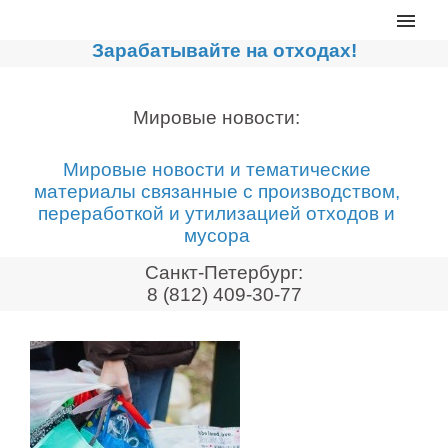
Главная
Зарабатывайте на отходах!
Каталог
Сортировочные линии
Мировые новости:
Прессы для макулатуры
Мировые новости и тематические
Дробильное оборудование
материалы связанные с производством,
переработкой и утилизацией отходов и
Компакторы, контейнеры
мусора
Реализованные проекты
Санкт-Петербург:
Видео
8 (812) 409-30-77
Лизинг
Новости компании
Мировые новости
О нас