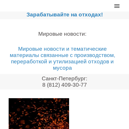
Главная
Зарабатывайте на отходах!
Каталог
Сортировочные линии
Мировые новости:
Прессы для макулатуры
Мировые новости и тематические
Дробильное оборудование
материалы связанные с производством,
переработкой и утилизацией отходов и
Компакторы, контейнеры
мусора
Реализованные проекты
Санкт-Петербург:
Видео
8 (812) 409-30-77
Лизинг
Новости компании
Мировые новости
О нас