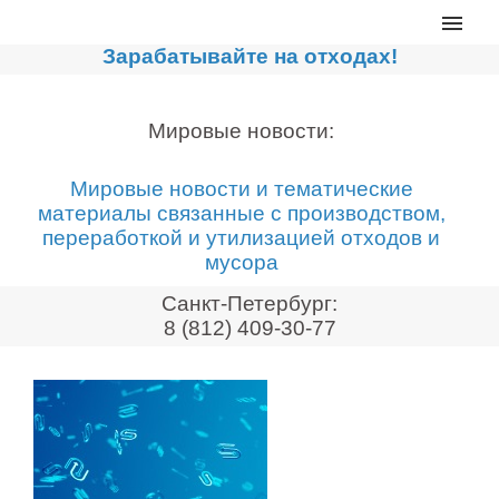
Главная
Зарабатывайте на отходах!
Каталог
Сортировочные линии
Мировые новости:
Прессы для макулатуры
Мировые новости и тематические
Дробильное оборудование
материалы связанные с производством,
переработкой и утилизацией отходов и
Компакторы, контейнеры
мусора
Реализованные проекты
Санкт-Петербург:
Видео
8 (812) 409-30-77
Лизинг
Новости компании
Мировые новости
О нас