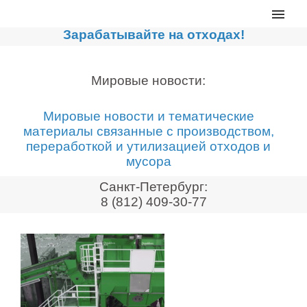
Главная
Зарабатывайте на отходах!
Каталог
Сортировочные линии
Мировые новости:
Прессы для макулатуры
Мировые новости и тематические
Дробильное оборудование
материалы связанные с производством,
переработкой и утилизацией отходов и
Компакторы, контейнеры
мусора
Реализованные проекты
Санкт-Петербург:
Видео
8 (812) 409-30-77
Лизинг
Новости компании
Мировые новости
О нас