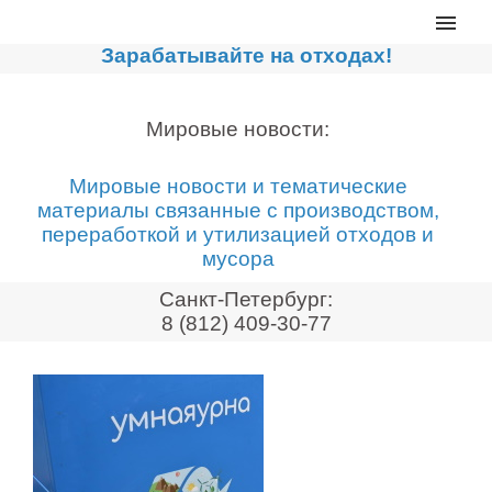
Главная
Зарабатывайте на отходах!
Каталог
Сортировочные линии
Мировые новости:
Прессы для макулатуры
Мировые новости и тематические
Дробильное оборудование
материалы связанные с производством,
переработкой и утилизацией отходов и
Компакторы, контейнеры
мусора
Реализованные проекты
Санкт-Петербург:
Видео
8 (812) 409-30-77
Лизинг
Новости компании
Мировые новости
О нас