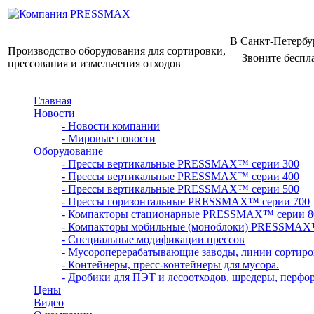
В Санкт-Петербу
Производство оборудования для сортировки,
Звоните беспл
прессования и измельчения отходов
Главная
Новости
- Новости компании
- Мировые новости
Оборудование
- Прессы вертикальные PRESSMAX™ серии 300
- Прессы вертикальные PRESSMAX™ серии 400
- Прессы вертикальные PRESSMAX™ серии 500
- Прессы горизонтальные PRESSMAX™ серии 700
- Компакторы стационарные PRESSMAX™ серии 8
- Компакторы мобильные (моноблоки) PRESSMAX
- Специальные модификации прессов
- Мусороперерабатывающие заводы, линии сортиро
- Контейнеры, пресс-контейнеры для мусора.
- Дробики для ПЭТ и лесоотходов, шредеры, перфо
Цены
Видео