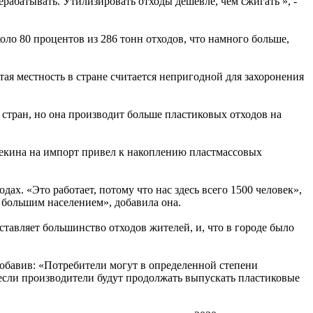
ерабатывать. Утилизировать отходы дешевле, чем сжигать », -
ло 80 процентов из 286 тонн отходов, что намного больше,
тая местность в стране считается непригодной для захоронения
стран, но она производит больше пластиковых отходов на
Пекина на импорт привел к накоплению пластмассовых
дах. «Это работает, потому что нас здесь всего 1500 человек»,
с большим населением», добавила она.
составляет большинство отходов жителей, и, что в городе было
добавив: «Потребители могут в определенной степени
 если производители будут продолжать выпускать пластиковые