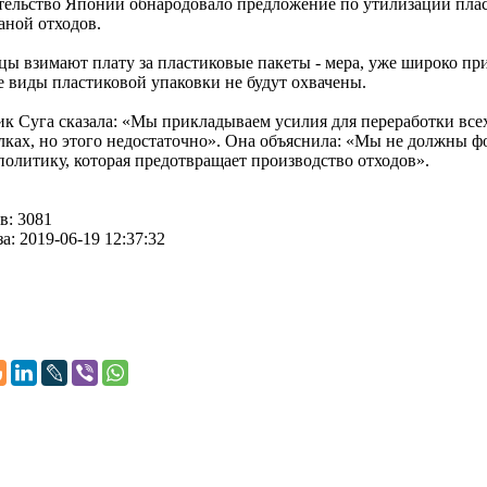
тельство Японии обнародовало предложение по утилизации плас
аной отходов.
ы взимают плату за пластиковые пакеты - мера, уже широко прин
ие виды пластиковой упаковки не будут охвачены.
к Суга сказала: «Мы прикладываем усилия для переработки все
лках, но этого недостаточно». Она объяснила: «Мы не должны фо
олитику, которая предотвращает производство отходов».
в: 3081
а: 2019-06-19 12:37:32