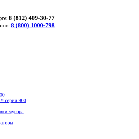
8 (812) 409-30-77
рге:
8 (800) 1000-798
атно:
00
™ серии 900
вки мусора
раторы