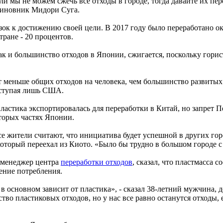
и мы не можем сжечь все отходы в городе, тогда давайте их пер
чиновник Мидори Суга.
ок к достижению своей цели. В 2017 году было переработано око
тране - 20 процентов.
как и большинство отходов в Японии, сжигается, поскольку горис
 меньше общих отходов на человека, чем большинство развитых 
уступая лишь США.
ластика экспортировалась для переработки в Китай, но запрет 
торых частях Японии.
се жители считают, что инициатива будет успешной в других горо
 который переехал из Киото. «Было бы трудно в большом городе 
 менеджер центра
переработки отходов
, сказал, что пластмасса 
ение потребления.
в основном зависит от пластика», - сказал 38-летний мужчина, 
тво пластиковых отходов, но у нас все равно останутся отходы,