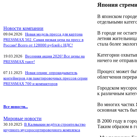
Япония стреми
В японском городе
отдельными катего
Новости компании
В городе не остает
09.04.2026
Новая модель пресса для картона
летняя жительница
PRESSMAX 502. Самая низкая цена на пресс в
стала более эколог
России! Всего от 128000 рублей с НДС!
Категории охватыв
19.03.2026
Весенняя акция 2026! Все цены на
ничего не отправл
PRESSMAX тают!
Процесс может бы
07.11.2025
Новая опция: опрокидыватель
облегчения перера
контейнеров для пакетировочных прессов серии
PRESSMAX 700 и компакторов
Городском мусорос
к различным катег
Во многих частях 
Все новости...
основная часть бы
Мировые новости
В 2000 году в гор
30.10.2025
В Калмыкии ведётся строительство
Таким образом в г
крупного мусоросортировочного комплекса