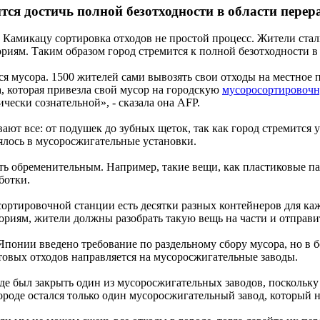
тся достичь полной безотходности в области перер
 Камикацу сортировка отходов не простой процесс. Жители стал
риям. Таким образом город стремится к полной безотходности в 
ся мусора. 1500 жителей сами вывозять свои отходы на местное п
, которая привезла свой мусор на городскую
мусоросортировоч
ически сознательной», - сказала она AFP.
ают все: от подушек до зубных щеток, так как город стремится 
ялось в мусоросжигательные установки.
ть обременительным. Например, такие вещи, как пластиковые 
ботки.
ортировочной станции есть десятки разных контейнеров для каж
ориям, жители должны разобрать такую вещь на части и отправ
Японии введено требование по раздельному сбору мусора, но в б
товых отходов направляется на мусоросжигательные заводы.
оде был закрыть один из мусоросжигательных заводов, поскольку
ороде остался только один мусоросжигательный завод, который 