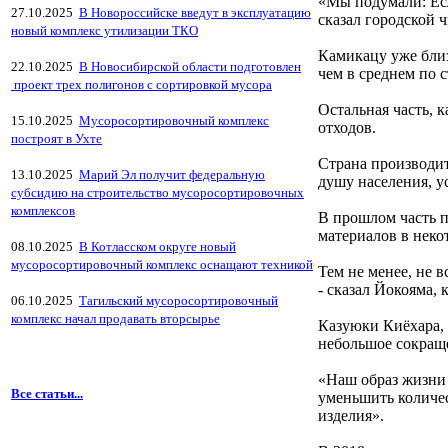
«Мы подумали: Есл
27.10.2025
В Новороссийске введут в эксплуатацию
сказал городской 
новый комплекс утилизации ТКО
Камикацу уже близ
22.10.2025
В Новосибирской области подготовлен
чем в среднем по с
проект трех полигонов с сортировкой мусора
Остальная часть, 
15.10.2025
Мусоросортировочный комплекс
отходов.
построят в Ухте
Страна производит
13.10.2025
Марий Эл получит федеральную
душу населения, 
субсидию на строительство мусоросортировочных
комплексов
В прошлом часть п
материалов в неко
08.10.2025
В Котласском округе новый
мусоросортировочный комплекс оснащают техникой
Тем не менее, не в
- сказал Йокояма,
06.10.2025
Тагильский мусоросортировочный
комплекс начал продавать вторсырье
Казуюки Киёхара,
небольшое сокращ
«Наш образ жизни 
Все статьи...
уменьшить количес
изделия».