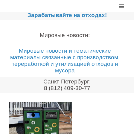
Главная
Зарабатывайте на отходах!
Каталог
Сортировочные линии
Мировые новости:
Прессы для макулатуры
Мировые новости и тематические
Дробильное оборудование
материалы связанные с производством,
переработкой и утилизацией отходов и
Компакторы, контейнеры
мусора
Реализованные проекты
Санкт-Петербург:
Видео
8 (812) 409-30-77
Лизинг
Новости компании
Мировые новости
О нас