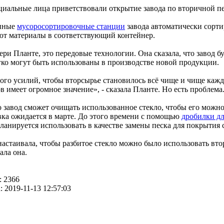
иальные лица приветствовали открытие завода по вторичной пе
нные
мусоросортировочные станции
завода автоматически сорти
ют материалы в соответствующий контейнер.
ери Планте, это передовые технологии. Она сказала, что завод
гко могут быть использованы в производстве новой продукции.
о усилий, чтобы вторсырье становилось всё чище и чище каждый 
 имеет огромное значение», - сказала Планте. Но есть проблема
о завод сможет очищать использованное стекло, чтобы его можн
вка ожидается в марте. До этого времени с помощью
дробилки дл
ланируется использовать в качестве замены песка для покрытия 
астаивала, чтобы разбитое стекло можно было использовать вто
ала она.
: 2366
: 2019-11-13 12:57:03