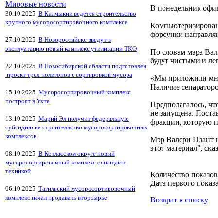
Мировые новости
В понедельник офиц
30.10.2025
В Калмыкии ведётся строительство
крупного мусоросортировочного комплекса
Компьютеризирова
форсунки направля
27.10.2025
В Новороссийске введут в
эксплуатацию новый комплекс утилизации ТКО
По словам мэра Вал
будут чистыми и ле
22.10.2025
В Новосибирской области подготовлен
проект трех полигонов с сортировкой мусора
«Мы приложили мног
Наличие сепараторов
15.10.2025
Мусоросортировочный комплекс
построят в Ухте
Предполагалось, чт
не запущена. Поста
13.10.2025
Марий Эл получит федеральную
фракции, которую п
субсидию на строительство мусоросортировочных
комплексов
Мэр Валери Плант н
этот материал", сказ
08.10.2025
В Котласском округе новый
мусоросортировочный комплекс оснащают
техникой
Количество показов
Дата первого показа
06.10.2025
Тагильский мусоросортировочный
комплекс начал продавать вторсырье
Возврат к списку