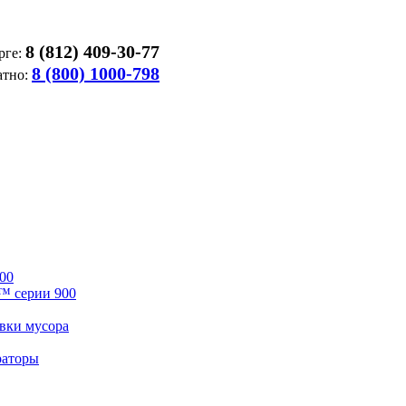
8 (812) 409-30-77
рге:
8 (800) 1000-798
атно:
00
™ серии 900
вки мусора
раторы