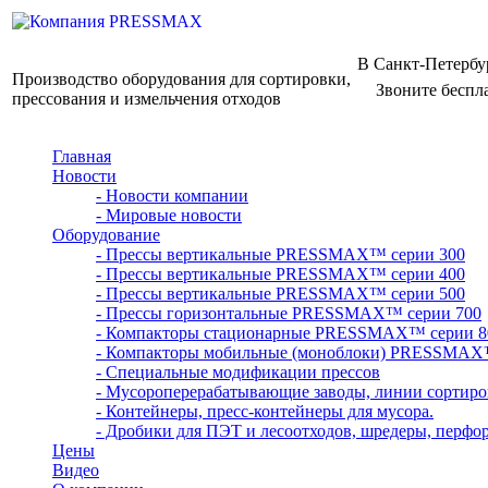
В Санкт-Петербу
Производство оборудования для сортировки,
Звоните беспл
прессования и измельчения отходов
Главная
Новости
- Новости компании
- Мировые новости
Оборудование
- Прессы вертикальные PRESSMAX™ серии 300
- Прессы вертикальные PRESSMAX™ серии 400
- Прессы вертикальные PRESSMAX™ серии 500
- Прессы горизонтальные PRESSMAX™ серии 700
- Компакторы стационарные PRESSMAX™ серии 8
- Компакторы мобильные (моноблоки) PRESSMAX
- Специальные модификации прессов
- Мусороперерабатывающие заводы, линии сортиро
- Контейнеры, пресс-контейнеры для мусора.
- Дробики для ПЭТ и лесоотходов, шредеры, перфо
Цены
Видео