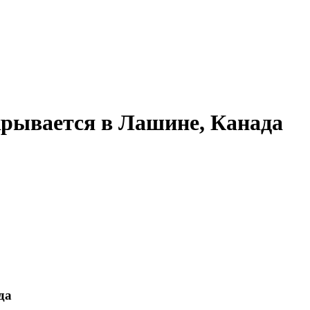
крывается в Лашине, Канада
да