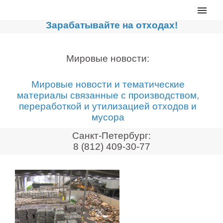
Главная
Зарабатывайте на отходах!
Каталог
Сортировочные линии
Мировые новости:
Прессы для макулатуры
Мировые новости и тематические
Дробильное оборудование
материалы связанные с производством,
переработкой и утилизацией отходов и
Компакторы, контейнеры
мусора
Реализованные проекты
Санкт-Петербург:
Видео
8 (812) 409-30-77
Лизинг
Новости компании
Мировые новости
О нас